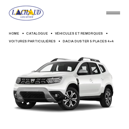
Skip
to
the
content
HOME
CATALOGUE
VÉHICULES ET REMORQUES
VOITURES PARTICULIÈRES
DACIA DUSTER 5 PLACES 4×4